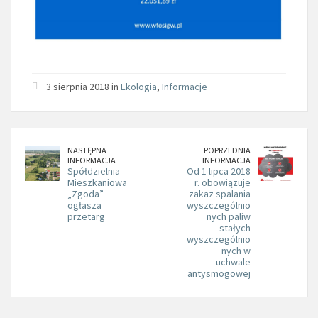
3 sierpnia 2018 in
Ekologia
,
Informacje
NASTĘPNA
POPRZEDNIA
INFORMACJA
INFORMACJA
Spółdzielnia
Od 1 lipca 2018
Mieszkaniowa
r. obowiązuje
„Zgoda”
zakaz spalania
ogłasza
wyszczególnio
przetarg
nych paliw
stałych
wyszczególnio
nych w
uchwale
antysmogowej