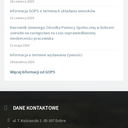
26 czerwca 2020
Informacja GOPS o terminach składania wniosków
22 czerwca 2020
Kierownik Gminnego Ośrodka Pomocy Społecznej w Dobrem
zatrudni na zastępstwo na czas usprawiedliwionej
nieobecności pracownika
21 maja 2020
Informacja o terminie wydawania żywności
29 kwietnia 2020
Więcej Informacji od GOPS
DANE KONTAKTOWE
ul. T. Kościuszki 1. 05-307 Dobre