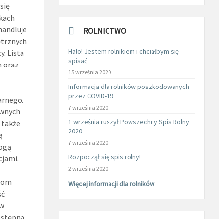
się
tkach
handluje
ROLNICTWO
ętrznych
Halo! Jestem rolnikiem i chciałbym się
. Lista
spisać
h oraz
15 września 2020
Informacja dla rolników poszkodowanych
przez COVID-19
arnego.
7 września 2020
ywnych
1 września ruszył Powszechny Spis Rolny
 także
2020
ą
7 września 2020
mogą
Rozpoczął się spis rolny!
cjami.
2 września 2020
ciom
Więcej informacji dla rolników
ść
 w
dostępna