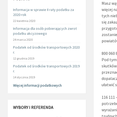
Masz wąt
więcej n
Informacja w sprawie II raty podatku za
2020 rok
tych nie
22 kwietnia 2020
się zaka
przygoto
Informacja dla osób pobierających zwrot
podatku akcyzowego
zostanie
24 marca 2020
powiató
Podatek od środków transportowych 2020
r.
800 060 
12 grudnia 2019
Pod tym
skutków 
Podatek od środków transportowych 2019
r.
przeznac
14 stycznia 2019
dopalacz
ułatwić 
Więcej informacji podatkowych
116 111 
potrzebu
WYBORY I REFERENDA
wyrażani
trudnych