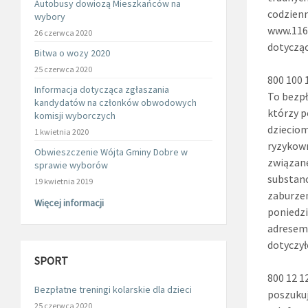
Autobusy dowiozą Mieszkańców na
codzienn
wybory
www.1161
26 czerwca 2020
dotycząc
Bitwa o wozy 2020
25 czerwca 2020
800 100 
Informacja dotycząca zgłaszania
To bezpł
kandydatów na członków obwodowych
którzy p
komisji wyborczych
dzieciom
1 kwietnia 2020
ryzykown
Obwieszczenie Wójta Gminy Dobre w
związane
sprawie wyborów
substanc
19 kwietnia 2019
zaburzen
Więcej informacji
poniedzi
adrese
dotyczy
SPORT
800 12 1
Bezpłatne treningi kolarskie dla dzieci
poszukuj
25 czerwca 2020