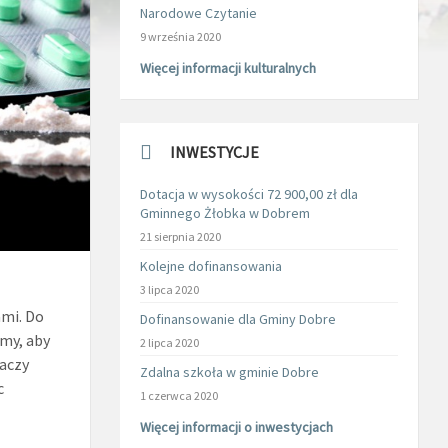
Narodowe Czytanie
9 września 2020
Więcej informacji kulturalnych
INWESTYCJE
Dotacja w wysokości 72 900,00 zł dla
Gminnego Żłobka w Dobrem
21 sierpnia 2020
Kolejne dofinansowania
3 lipca 2020
mi. Do
Dofinansowanie dla Gminy Dobre
amy, aby
2 lipca 2020
laczy
Zdalna szkoła w gminie Dobre
c
1 czerwca 2020
Więcej informacji o inwestycjach