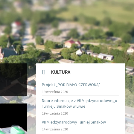
KULTURA
Projekt „POD BIAŁO-CZERWONĄ”
19 września 2020
Dobre informacje z VII Międzynarodowego
Turnieju Smaków w Liwie
19 września 2020
VII Międzynarodowy Turniej Smaków
14 września 2020