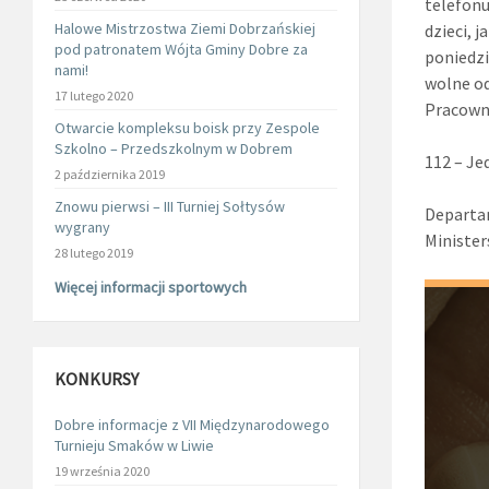
telefonu
Halowe Mistrzostwa Ziemi Dobrzańskiej
dzieci, j
pod patronatem Wójta Gminy Dobre za
poniedzi
nami!
wolne od
17 lutego 2020
Pracowni
Otwarcie kompleksu boisk przy Zespole
Szkolno – Przedszkolnym w Dobrem
112 – Je
2 października 2019
Znowu pierwsi – III Turniej Sołtysów
Departam
wygrany
Minister
28 lutego 2019
Więcej informacji sportowych
KONKURSY
Dobre informacje z VII Międzynarodowego
Turnieju Smaków w Liwie
19 września 2020