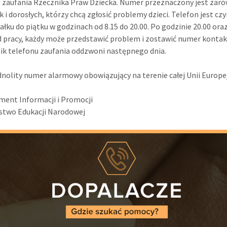
 zaufania Rzecznika Praw Dziecka. Numer przeznaczony jest zaró
ak i dorosłych, którzy chcą zgłosić problemy dzieci. Telefon jest cz
ałku do piątku w godzinach od 8.15 do 20.00. Po godzinie 20.00 oraz
 pracy, każdy może przedstawić problem i zostawić numer kontak
k telefonu zaufania oddzwoni następnego dnia.
dnolity numer alarmowy obowiązujący na terenie całej Unii Europej
ent Informacji i Promocji
stwo Edukacji Narodowej