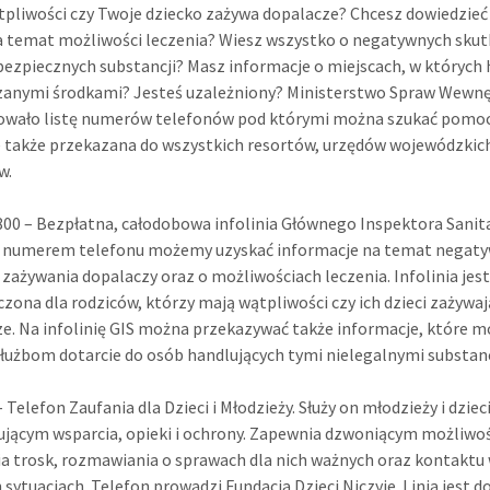
pliwości czy Twoje dziecko zażywa dopalacze? Chcesz dowiedzieć 
a temat możliwości leczenia? Wiesz wszystko o negatywnych sku
bezpiecznych substancji? Masz informacje o miejscach, w których 
zanymi środkami? Jesteś uzależniony? Ministerstwo Spraw Wewn
wało listę numerów telefonów pod którymi można szukać pomocy
 także przekazana do wszystkich resortów, urzędów wojewódzkic
w.
800 – Bezpłatna, całodobowa infolinia Głównego Inspektora Sanit
 numerem telefonu możemy uzyskać informacje na temat negat
zażywania dopalaczy oraz o możliwościach leczenia. Infolinia jest
zona dla rodziców, którzy mają wątpliwości czy ich dzieci zażywaj
e. Na infolinię GIS można przekazywać także informacje, które 
służbom dotarcie do osób handlujących tymi nielegalnymi substan
– Telefon Zaufania dla Dzieci i Młodzieży. Służy on młodzieży i dzie
jącym wsparcia, opieki i ochrony. Zapewnia dzwoniącym możliwo
a trosk, rozmawiania o sprawach dla nich ważnych oraz kontaktu
 sytuacjach. Telefon prowadzi Fundacja Dzieci Niczyje. Linia jest 