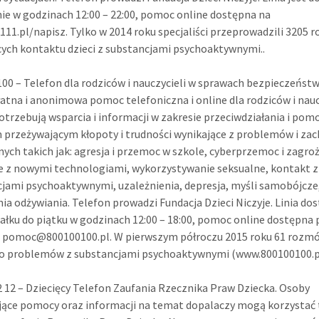
ie w godzinach 12:00 – 22:00, pomoc online dostępna na
11.pl/napisz. Tylko w 2014 roku specjaliści przeprowadzili 3205
ych kontaktu dzieci z substancjami psychoaktywnymi..
100 – Telefon dla rodziców i nauczycieli w sprawach bezpieczeństwa
atna i anonimowa pomoc telefoniczna i online dla rodziców i naucz
otrzebują wsparcia i informacji w zakresie przeciwdziałania i pom
 przeżywającym kłopoty i trudności wynikające z problemów i za
ych takich jak: agresja i przemoc w szkole, cyberprzemoc i zagro
 z nowymi technologiami, wykorzystywanie seksualne, kontakt z
jami psychoaktywnymi, uzależnienia, depresja, myśli samobójcze
ia odżywiania. Telefon prowadzi Fundacja Dzieci Niczyje. Linia do
ałku do piątku w godzinach 12:00 – 18:00, pomoc online dostępna 
m
pomoc@800100100.pl
. W pierwszym półroczu 2015 roku 61 rozm
ło problemów z substancjami psychoaktywnymi (www.800100100.pl
2 12 – Dziecięcy Telefon Zaufania Rzecznika Praw Dziecka. Osoby
ące pomocy oraz informacji na temat dopalaczy mogą korzystać 