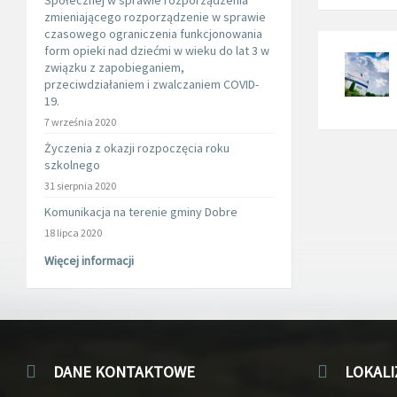
Społecznej w sprawie rozporządzenia
zmieniającego rozporządzenie w sprawie
czasowego ograniczenia funkcjonowania
form opieki nad dziećmi w wieku do lat 3 w
związku z zapobieganiem,
przeciwdziałaniem i zwalczaniem COVID-
19.
7 września 2020
Życzenia z okazji rozpoczęcia roku
szkolnego
31 sierpnia 2020
Komunikacja na terenie gminy Dobre
18 lipca 2020
Więcej informacji
DANE KONTAKTOWE
LOKALI