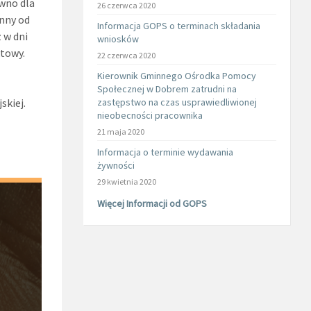
wno dla
26 czerwca 2020
ynny od
Informacja GOPS o terminach składania
 w dni
wniosków
towy.
22 czerwca 2020
Kierownik Gminnego Ośrodka Pomocy
Społecznej w Dobrem zatrudni na
skiej.
zastępstwo na czas usprawiedliwionej
nieobecności pracownika
21 maja 2020
Informacja o terminie wydawania
żywności
29 kwietnia 2020
Więcej Informacji od GOPS