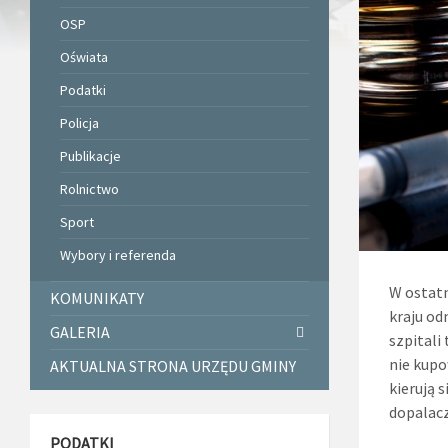
OSP
Oświata
Podatki
Policja
Publikacje
Rolnictwo
Sport
Wybory i referenda
W ostatn
KOMUNIKATY
kraju od
GALERIA
szpitali
nie kupo
AKTUALNA STRONA URZĘDU GMINY
kierują 
dopalacz
PODATKI