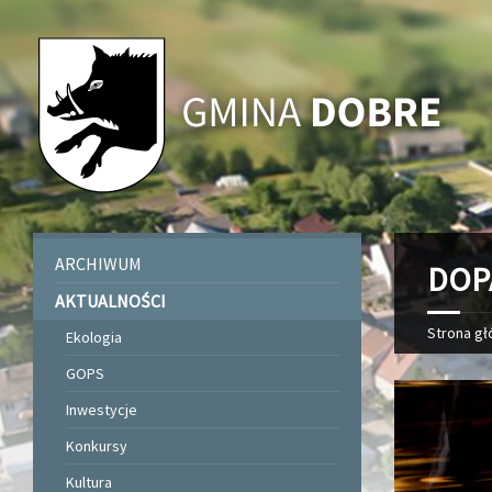
ARCHIWUM
DOPA
AKTUALNOŚCI
Strona g
Ekologia
GOPS
Inwestycje
Konkursy
Kultura