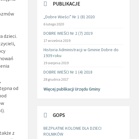
PUBLIKACJE
 rozmów
„Dobre Wieści” Nr 1 (8) 2020
6 lutego 2020
DOBRE WIEŚCI Nr 2 (7) 2019
 dzieci.
17 września 2019
ycieli,
Historia Administracji w Gminie Dobre do
ocy
1939 roku
chowań
19 sierpnia 2019
żenia
DOBRE WIEŚCI Nr 1 (4) 2018
28 grudnia 2017
,
stępna od
Więcej publikacji Urzędu Gminy
pod
ów
).
GOPS
BEZPŁATNE KOLONIE DLA DZIECI
także z
ROLNIKÓW