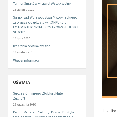
Turniej Smaków w Liwie! Wstęp wolny
26 sierpnia 2020
Samorząd Województwa Mazowieckiego
zaprasza do udziału w KONKURSIE
FOTOGRAFICZNYM PN.”MAZOWSZE BLISKIE
SERCU”
14 lipca 2020
Działania profilaktyczne
17 grudnia 2019
Więcej informacji
OŚWIATA
Sukces Gminnego Żłobka „Małe
Zuchy”!
23 września 2020
20 lip
Pismo Minister Rodziny, Pracy i Polityki