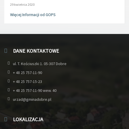
29 kwietnia 2020
Więcej Informacji od GOPS
DANE KONTAKTOWE
ul. T. Kościuszki 1. 05-307 Dobre
+ 48 25 757-11-90
+ 48 25 757-15-23
+ 48 25 757-11-90 wew. 40
urzad@gminadobre.pl
LOKALIZACJA