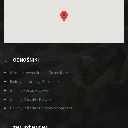
ODNOŚNIKI
Strona główna Urzędu Gminy Dobre
Biuletyn Informacji Publicznej
Gminny Portal Mapowy
Gminny Ośrodek Kultury
Gminny Ośrodek Pomocy Społecznej
ZNAJDŹ NAS NA