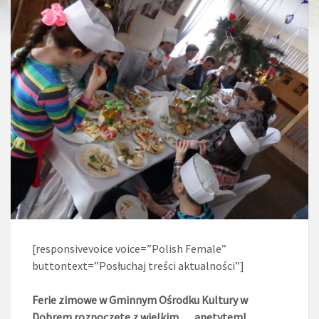
[responsivevoice voice=”Polish Female”
buttontext=”Posłuchaj treści aktualności”]
Ferie zimowe w Gminnym Ośrodku Kultury w
Dobrem rozpoczęte z wielkim…..apetytem!