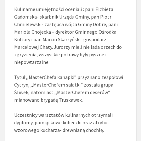
Kulinarne umiejętności oceniali : pani Elżbieta
Gadomska- skarbnik Urzędu Gminy, pan Piotr
Chmielewski- zastępca wójta Gminy Dobre, pani
Mariola Chojecka – dyrektor Gminnego Ośrodka
Kultury i pan Marcin Skarżyński- gospodarz
Marcelowej Chaty. Jurorzy mieli nie lada orzech do
zgryzienia, wszystkie potrawy były pyszne i
niepowtarzalne.
Tytuł ,,MasterChefa kanapki” przyznano zespołowi
Cytryn, ,,MasterChefem sałatki” została grupa
Śliwek, natomiast ,,MasterChefem deserów”
mianowano brygadę Truskawek.
Uczestnicy warsztatów kulinarnych otrzymali
dyplomy, pamiątkowe kubeczki oraz atrybut
wzorowego kucharza- drewnianą chochlę.