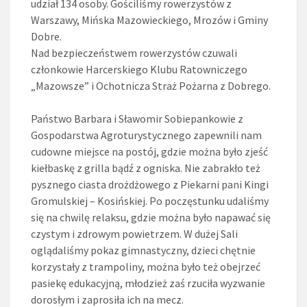
udział 134 osoby. Gościliśmy rowerzystów z
Warszawy, Mińska Mazowieckiego, Mrozów i Gminy
Dobre.
Nad bezpieczeństwem rowerzystów czuwali
członkowie Harcerskiego Klubu Ratowniczego
„Mazowsze” i Ochotnicza Straż Pożarna z Dobrego.
Państwo Barbara i Sławomir Sobiepankowie z
Gospodarstwa Agroturystycznego zapewnili nam
cudowne miejsce na postój, gdzie można było zjeść
kiełbaskę z grilla bądź z ogniska. Nie zabrakło też
pysznego ciasta drożdżowego z Piekarni pani Kingi
Gromulskiej – Kosińskiej. Po poczęstunku udaliśmy
się na chwilę relaksu, gdzie można było napawać się
czystym i zdrowym powietrzem. W dużej Sali
oglądaliśmy pokaz gimnastyczny, dzieci chętnie
korzystały z trampoliny, można było też obejrzeć
pasiekę edukacyjną, młodzież zaś rzuciła wyzwanie
dorosłym i zaprosiła ich na mecz.