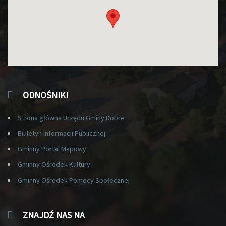
ODNOŚNIKI
Strona główna Urzędu Gminy Dobre
Biuletyn Informacji Publicznej
Gminny Portal Mapowy
Gminny Ośrodek Kultury
Gminny Ośrodek Pomocy Społecznej
ZNAJDŹ NAS NA