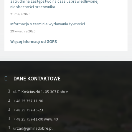
zatrudni na zastępstwo na czas usprawiedliwionej
nieobecności pracownika
21 maja 2020
Informacja o terminie wydawania żywności
29 kwietnia 2020
Więcej Informacji od GOPS
DANE KONTAKTOWE
ul. T. Kościuszki 1. 05-307 Dobre
+ 48 25 757-11-90
+ 48 25 757-15-23
+ 48 25 757-11-90 wew. 40
urzad@gminadobre.pl