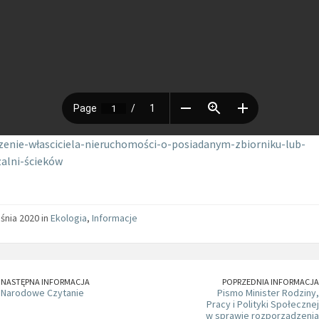
enie-własciciela-nieruchomości-o-posiadanym-zbiorniku-lub-
alni-ścieków
śnia 2020 in
Ekologia
,
Informacje
NASTĘPNA INFORMACJA
POPRZEDNIA INFORMACJA
Narodowe Czytanie
Pismo Minister Rodziny,
Pracy i Polityki Społecznej
w sprawie rozporządzenia