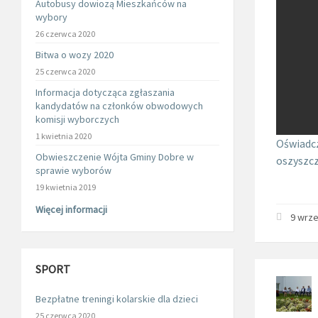
Autobusy dowiozą Mieszkańców na
wybory
26 czerwca 2020
Bitwa o wozy 2020
25 czerwca 2020
Informacja dotycząca zgłaszania
kandydatów na członków obwodowych
komisji wyborczych
1 kwietnia 2020
Oświadcz
Obwieszczenie Wójta Gminy Dobre w
oszyszcz
sprawie wyborów
19 kwietnia 2019
Więcej informacji
9 wrze
SPORT
Bezpłatne treningi kolarskie dla dzieci
25 czerwca 2020