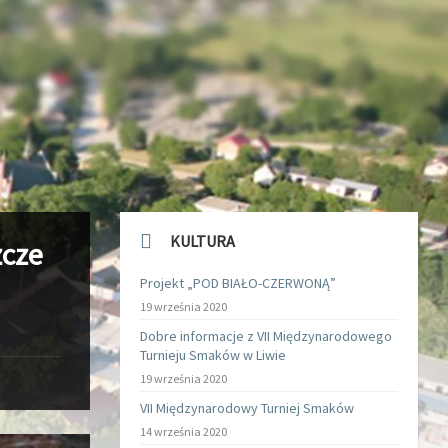
KULTURA
zcze
Projekt „POD BIAŁO-CZERWONĄ”
19 września 2020
Dobre informacje z VII Międzynarodowego
Turnieju Smaków w Liwie
19 września 2020
VII Międzynarodowy Turniej Smaków
14 września 2020