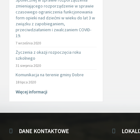
Społecznej w sprawie rozporządzenia
zmieniającego rozporządzenie w sprawie
czasowego ograniczenia funkcjonowania
form opieki nad dziećmi w wieku do lat 3 w
związku z zapobieganiem,
przeciwdziałaniem i zwalczaniem COVID-
19.
7 września 2020
Życzenia z okazji rozpoczęcia roku
szkolnego
31 sierpnia 2020
Komunikacja na terenie gminy Dobre
18 lipca 2020
Więcej informacji
DANE KONTAKTOWE
LOKALI