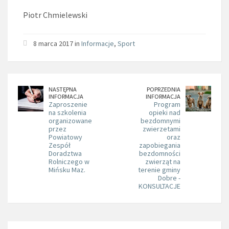
Piotr Chmielewski
8 marca 2017 in
Informacje
,
Sport
NASTĘPNA
POPRZEDNIA
INFORMACJA
INFORMACJA
Zaproszenie
Program
na szkolenia
opieki nad
organizowane
bezdomnymi
przez
zwierzetami
Powiatowy
oraz
Zespół
zapobiegania
Doradztwa
bezdomności
Rolniczego w
zwierząt na
Mińsku Maz.
terenie gminy
Dobre -
KONSULTACJE