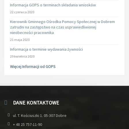
Informacja GOPS o terminach składania wniosków
22 czerwca 2020
Kierownik Gminnego Ośrodka Pomocy Społecznej w Dobrem
zatrudni na zastępstwo na czas usprawiedliwionej
nieobecności pracownika
21 maja 2020
Informacja o terminie wydawania żywności
29 kwietnia 2020
Więcej Informacji od GOPS
DANE KONTAKTOWE
ul. T. Kościuszki 1. 05-307 Dobre
+ 48 25 757-11-90