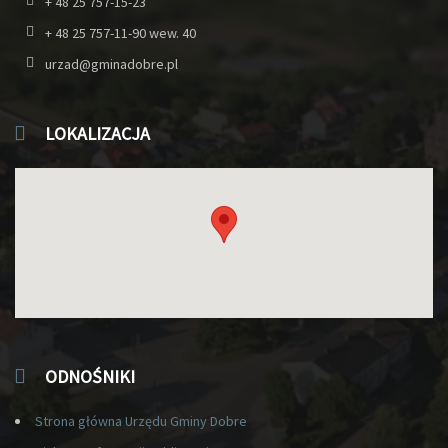
+ 48 25 757-15-23
+ 48 25 757-11-90 wew. 40
urzad@gminadobre.pl
LOKALIZACJA
ODNOŚNIKI
Strona główna Urzędu Gminy Dobre