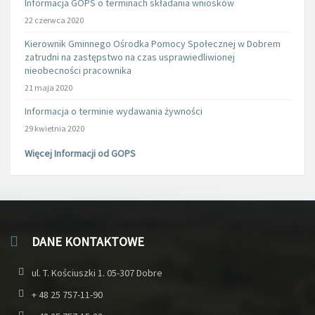
Informacja GOPS o terminach składania wniosków
22 czerwca 2020
Kierownik Gminnego Ośrodka Pomocy Społecznej w Dobrem
zatrudni na zastępstwo na czas usprawiedliwionej
nieobecności pracownika
21 maja 2020
Informacja o terminie wydawania żywności
29 kwietnia 2020
Więcej Informacji od GOPS
DANE KONTAKTOWE
ul. T. Kościuszki 1. 05-307 Dobre
+ 48 25 757-11-90