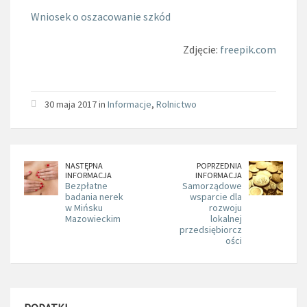
Wniosek o oszacowanie szkód
Zdjęcie:
freepik.com
30 maja 2017 in
Informacje
,
Rolnictwo
NASTĘPNA
POPRZEDNIA
INFORMACJA
INFORMACJA
Bezpłatne
Samorządowe
badania nerek
wsparcie dla
w Mińsku
rozwoju
Mazowieckim
lokalnej
przedsiębiorcz
ości