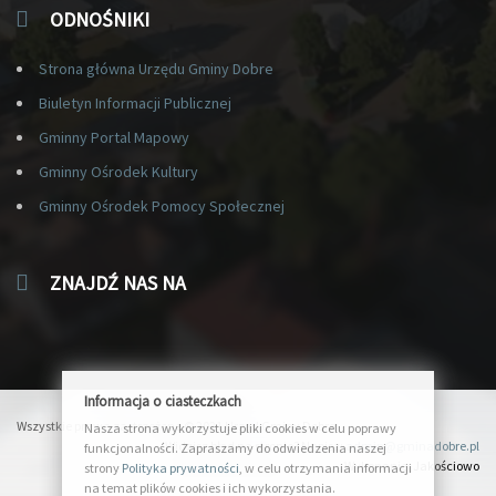
ODNOŚNIKI
Strona główna Urzędu Gminy Dobre
Biuletyn Informacji Publicznej
Gminny Portal Mapowy
Gminny Ośrodek Kultury
Gminny Ośrodek Pomocy Społecznej
ZNAJDŹ NAS NA
Informacja o ciasteczkach
Wszystkie prawa zastrzeżone © 2021 Urząd Gminy Dobre
Nasza strona wykorzystuje pliki cookies w celu poprawy
Widzisz błąd na stronie? Napisz:
admin@gminadobre.pl
funkcjonalności. Zapraszamy do odwiedzenia naszej
Wykonanie:
Jakościowo
strony
Polityka prywatności
, w celu otrzymania informacji
na temat plików cookies i ich wykorzystania.