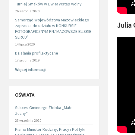
Turniej Smaków w Liwie! Wstęp wolny
26 sierpnia 2020
Samorząd Województwa Mazowieckiego
Julia
zaprasza do udziału w KONKURSIE
FOTOGRAFICZNYM PN.”MAZOWSZE BLISKIE
SERCU”
14 lipca 2020
Działania profilaktyczne
17 grudnia 2019
Więcej informacji
OŚWIATA
Sukces Gminnego Żłobka „Małe
Zuchy”!
23 września 2020
Pismo Minister Rodziny, Pracy i Polityki