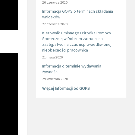
26 czerwca 2020
Informacja GOPS o terminach składania
wniosków
22 czerwca 2020
Kierownik Gminnego Ośrodka Pomocy
Społecznej w Dobrem zatrudni na
zastępstwo na czas usprawiedliwionej
nieobecności pracownika
21 maja 2020
Informacja o terminie wydawania
żywności
29 kwietnia 2020
Więcej Informacji od GOPS