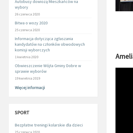
Autobusy dowiozą Mieszkańców na
wybory
26 czerwca 2020
Bitwa o wozy 2020
25 czerwca 2020
Informacja dotycząca zgłaszania
kandydatów na członków obwodowych
komisji wyborczych
Ameli
1 kwietnia 2020
Obwieszczenie Wójta Gminy Dobre w
sprawie wyborów
19 kwietnia 2019
Więcej informacji
SPORT
Bezpłatne treningi kolarskie dla dzieci
25 czerwca 2020