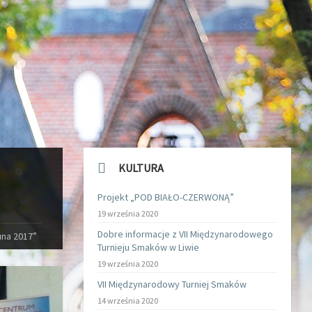
KULTURA
Projekt „POD BIAŁO-CZERWONĄ”
19 września 2020
Dobre informacje z VII Międzynarodowego
una 2017”
Turnieju Smaków w Liwie
19 września 2020
VII Międzynarodowy Turniej Smaków
14 września 2020