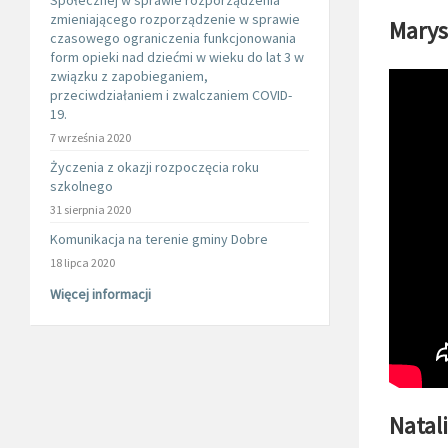
Społecznej w sprawie rozporządzenia
zmieniającego rozporządzenie w sprawie
Marys
czasowego ograniczenia funkcjonowania
form opieki nad dziećmi w wieku do lat 3 w
związku z zapobieganiem,
przeciwdziałaniem i zwalczaniem COVID-
19.
7 września 2020
Życzenia z okazji rozpoczęcia roku
szkolnego
31 sierpnia 2020
Komunikacja na terenie gminy Dobre
18 lipca 2020
Więcej informacji
Natal