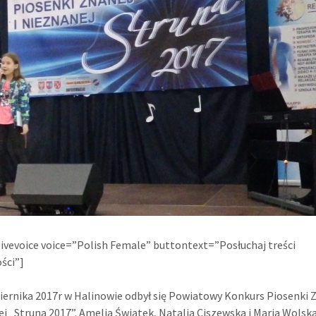
ivevoice voice=”Polish Female” buttontext=”Posłuchaj treści
ści”]
iernika 2017r w Halinowie odbył się Powiatowy Konkurs Piosenki Z
j „Struna 2017”. Amelia Świątek, Natalia Ciszewska i Maria Wolsk