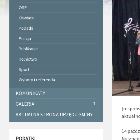
OSP
Oświata
Podatki
Policja
Publikacje
Rolnictwo
Sport
Wybory i referenda
KOMUNIKATY
GALERIA
[respons
AKTUALNA STRONA URZĘDU GMINY
aktualno
14 paźdz
Nieznane
PODATKI