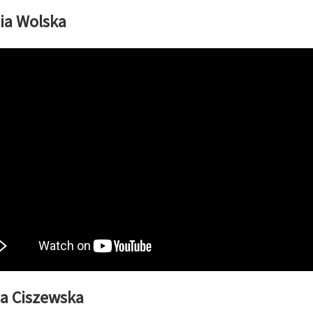
ia Wolska
ia Ciszewska