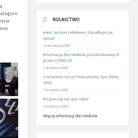
a
ategorii
ROLNICTWO
rysia
żena
Halo! Jestem rolnikiem i chciałbym się
spisać
15 września 2020
Informacja dla rolników poszkodowanych
przez COVID-19
7 września 2020
1 września ruszył Powszechny Spis Rolny
2020
7 września 2020
Rozpoczął się spis rolny!
2 września 2020
Więcej informacji dla rolników