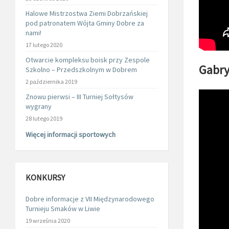
Halowe Mistrzostwa Ziemi Dobrzańskiej
pod patronatem Wójta Gminy Dobre za
nami!
17 lutego 2020
Otwarcie kompleksu boisk przy Zespole
Gabry
Szkolno – Przedszkolnym w Dobrem
2 października 2019
Znowu pierwsi – III Turniej Sołtysów
wygrany
28 lutego 2019
Więcej informacji sportowych
KONKURSY
Dobre informacje z VII Międzynarodowego
Turnieju Smaków w Liwie
19 września 2020