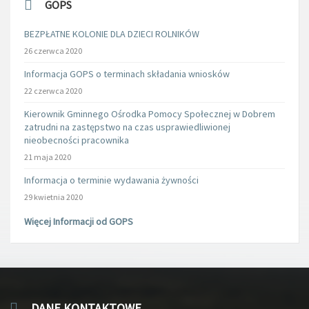
GOPS
BEZPŁATNE KOLONIE DLA DZIECI ROLNIKÓW
26 czerwca 2020
Informacja GOPS o terminach składania wniosków
22 czerwca 2020
Kierownik Gminnego Ośrodka Pomocy Społecznej w Dobrem
zatrudni na zastępstwo na czas usprawiedliwionej
nieobecności pracownika
21 maja 2020
Informacja o terminie wydawania żywności
29 kwietnia 2020
Więcej Informacji od GOPS
DANE KONTAKTOWE