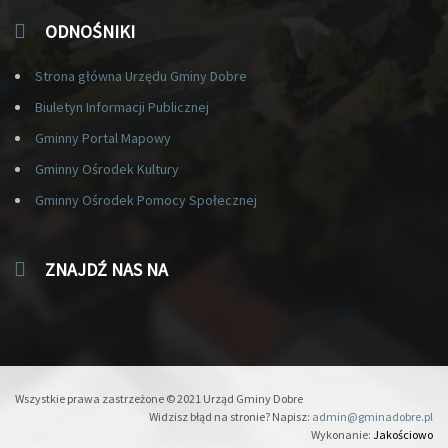
ODNOŚNIKI
Strona główna Urzędu Gminy Dobre
Biuletyn Informacji Publicznej
Gminny Portal Mapowy
Gminny Ośrodek Kultury
Gminny Ośrodek Pomocy Społecznej
ZNAJDŹ NAS NA
Wszystkie prawa zastrzeżone © 2021 Urząd Gminy Dobre
Widzisz błąd na stronie? Napisz:
admin@gminadobre.pl
Wykonanie:
Jakościowo