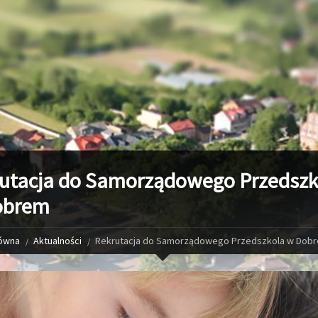
utacja do Samorządowego Przedszk
obrem
łówna
Aktualności
Rekrutacja do Samorządowego Przedszkola w Dob