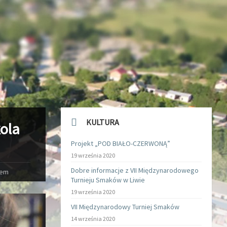
KULTURA
ola
Projekt „POD BIAŁO-CZERWONĄ”
19 września 2020
Dobre informacje z VII Międzynarodowego
rem
Turnieju Smaków w Liwie
19 września 2020
VII Międzynarodowy Turniej Smaków
14 września 2020