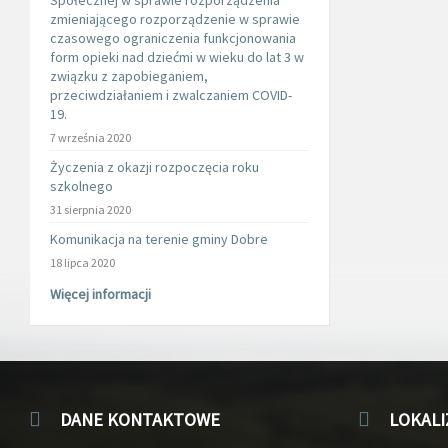
Społecznej w sprawie rozporządzenia
zmieniającego rozporządzenie w sprawie
czasowego ograniczenia funkcjonowania
form opieki nad dziećmi w wieku do lat 3 w
związku z zapobieganiem,
przeciwdziałaniem i zwalczaniem COVID-
19.
7 września 2020
Życzenia z okazji rozpoczęcia roku
szkolnego
31 sierpnia 2020
Komunikacja na terenie gminy Dobre
18 lipca 2020
Więcej informacji
DANE KONTAKTOWE
LOKALI