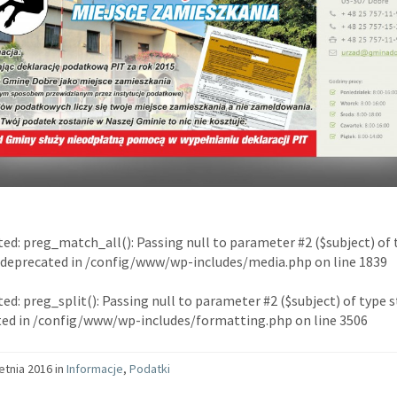
ted
: preg_match_all(): Passing null to parameter #2 ($subject) of 
s deprecated in
/config/www/wp-includes/media.php
on line
1839
ted
: preg_split(): Passing null to parameter #2 ($subject) of type s
ed in
/config/www/wp-includes/formatting.php
on line
3506
etnia 2016 in
Informacje
,
Podatki