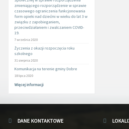
Społecznej w sprawie rozporządzenia
zmieniającego rozporządzenie w sprawie
czasowego ograniczenia funkcjonowania
form opieki nad dziećmi w wieku do lat 3 w
związku z zapobieganiem,
przeciwdziałaniem i zwalczaniem COVID-
19.
7 września 2020
Życzenia z okazji rozpoczęcia roku
szkolnego
31 sierpnia 2020
Komunikacja na terenie gminy Dobre
18 lipca 2020
Więcej informacji
DANE KONTAKTOWE
LOKALI