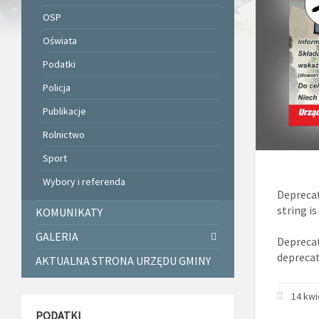
OSP
Oświata
Podatki
Policja
Publikacje
Rolnictwo
Sport
Wybory i referenda
Depreca
string i
KOMUNIKATY
GALERIA
Depreca
deprecat
AKTUALNA STRONA URZĘDU GMINY
14 kwi
PODATKI