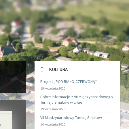
KULTURA
Projekt „POD BIAŁO-CZERWONĄ”
19 września 2020
Dobre informacje z VII Międzynarodowego
Turnieju Smaków w Liwie
19 września 2020
VII Międzynarodowy Turniej Smaków
14 września 2020