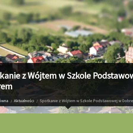
kanie z Wójtem w Szkole Podstawo
rem
łówna
Aktualności
Spotkanie z Wójtem w Szkole Podstawowej w Dobr