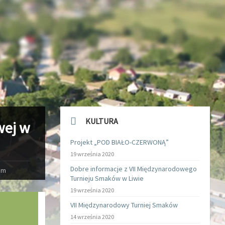
KULTURA
wej w
Projekt „POD BIAŁO-CZERWONĄ”
19 września 2020
Dobre informacje z VII Międzynarodowego
em
Turnieju Smaków w Liwie
19 września 2020
VII Międzynarodowy Turniej Smaków
14 września 2020