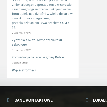
Społecznej w sprawie rozporządzenia
zmieniającego rozporządzenie w sprawie
czasowego ograniczenia funkcjonowania
form opieki nad dziećmi w wieku do lat 3 w
związku z zapobieganiem,
przeciwdziałaniem i zwalczaniem COVID-
19.
7 września 2020
Życzenia z okazji rozpoczęcia roku
szkolnego
31 sierpnia 2020
Komunikacja na terenie gminy Dobre
18 lipca 2020
Więcej informacji
DANE KONTAKTOWE
LOKALI