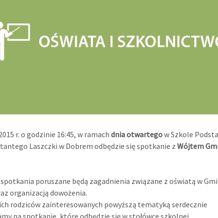
2015 r. o godzinie 16:45, w ramach
dnia otwartego
w Szkole Podst
tantego Laszczki w Dobrem odbędzie się spotkanie z
Wójtem Gm
spotkania poruszane będą zagadnienia związane z oświatą w Gmi
az organizacją dowożenia.
ich rodziców zainteresowanych powyższą tematyką serdecznie
my na spotkanie, które odbędzie się w stołówce szkolnej.