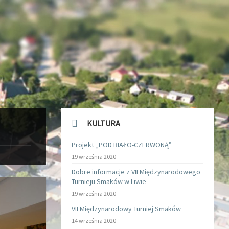
KULTURA
Projekt „POD BIAŁO-CZERWONĄ”
19 września 2020
Dobre informacje z VII Międzynarodowego
Turnieju Smaków w Liwie
19 września 2020
VII Międzynarodowy Turniej Smaków
14 września 2020