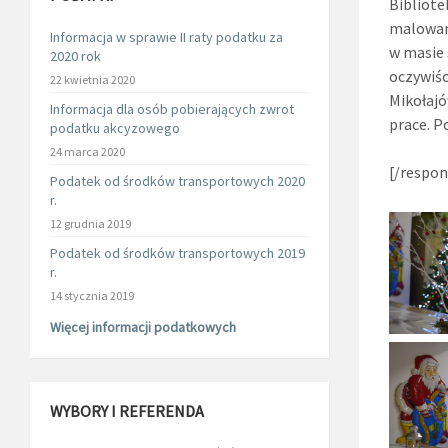
Bibliot
malowani
Informacja w sprawie II raty podatku za
w masie 
2020 rok
oczywiś
22 kwietnia 2020
Mikołajó
Informacja dla osób pobierających zwrot
prace. P
podatku akcyzowego
24 marca 2020
[/respon
Podatek od środków transportowych 2020
r.
12 grudnia 2019
Podatek od środków transportowych 2019
r.
14 stycznia 2019
Więcej informacji podatkowych
WYBORY I REFERENDA