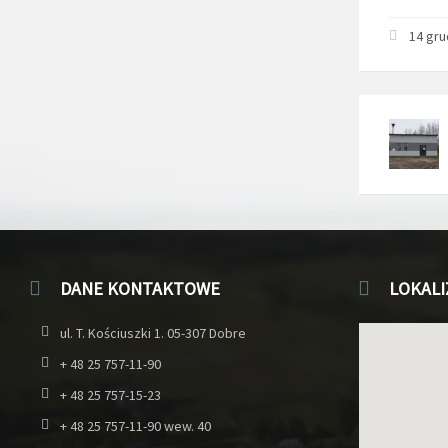
14 gru
DANE KONTAKTOWE
LOKALI
ul. T. Kościuszki 1. 05-307 Dobre
+ 48 25 757-11-90
+ 48 25 757-15-23
+ 48 25 757-11-90 wew. 40