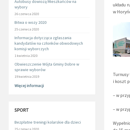
Autobusy dowiozą Mieszkańców na
układu 
wybory
w Horyńc
26 czerwca 2020
Bitwa o wozy 2020
25 czerwca 2020
Informacja dotycząca zgłaszania
kandydatów na członków obwodowych
komisji wyborczych
1 kwietnia 2020
Obwieszczenie Wójta Gminy Dobre w
sprawie wyborów
Turnusy 
19 kwietnia 2019
i koszt 
Więcej informacji
– w przy
– w przy
SPORT
Bezpłatne treningi kolarskie dla dzieci
Wypełnio
25 czerwca 2020