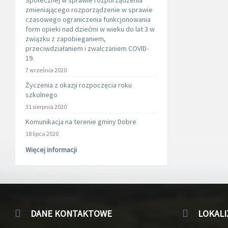
Społecznej w sprawie rozporządzenia
zmieniającego rozporządzenie w sprawie
czasowego ograniczenia funkcjonowania
form opieki nad dziećmi w wieku do lat 3 w
związku z zapobieganiem,
przeciwdziałaniem i zwalczaniem COVID-
19.
7 września 2020
Życzenia z okazji rozpoczęcia roku
szkolnego
31 sierpnia 2020
Komunikacja na terenie gminy Dobre
18 lipca 2020
Więcej informacji
DANE KONTAKTOWE
LOKALI