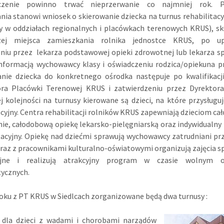
czenie powinno trwać nieprzerwanie co najmniej rok. 
nia stanowi wniosek o skierowanie dziecka na turnus rehabilitacy
y w oddziałach regionalnych i placówkach terenowych KRUS), sk
szej miejsca zamieszkania rolnika jednostce KRUS, po u
niu przez lekarza podstawowej opieki zdrowotnej lub lekarza sp
informacją wychowawcy klasy i oświadczeniu rodzica/opiekuna p
anie dziecka do konkretnego ośrodka następuje po kwalifikacji
ora Placówki Terenowej KRUS i zatwierdzeniu przez Dyrektor
j kolejności na turnusy kierowane są dzieci, na które przysługuj
cyjny. Centra rehabilitacji rolników KRUS zapewniają dzieciom ca
ie, całodobową opiekę lekarsko-pielęgniarską oraz indywidualn
tacyjny. Opiekę nad dziećmi sprawują wychowawcy zatrudniani pr
raz z pracownikami kulturalno-oświatowymi organizują zajęcia 
yjne i realizują atrakcyjny program w czasie wolnym 
ycznych.
oku z PT KRUS w Siedlcach zorganizowane będą dwa turnusy :
s dla dzieci z wadami i chorobami narządów