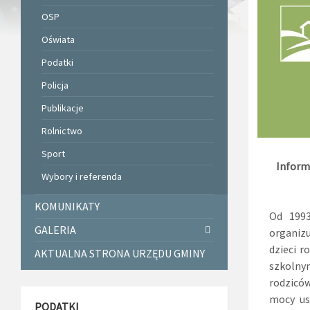
OSP
Oświata
Podatki
Policja
Publikacje
Rolnictwo
Sport
Informa
Wybory i referenda
KOMUNIKATY
Od 1993
GALERIA
organizu
dzieci r
AKTUALNA STRONA URZĘDU GMINY
szkolny
rodzicó
mocy us
PODATKI