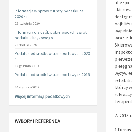
ubezpie
skierowa
Informacja w sprawie II raty podatku za
dostępn
2020 rok
najbliż
22 kwietnia 2020
wypełnie
Informacja dla osób pobierających zwrot
wraz z 
podatku akcyzowego
Skierow
24 marca 2020
inspekt
Podatek od środków transportowych 2020
pierwsze
r.
pielęgna
12 grudnia 2019
wyżywien
Podatek od środków transportowych 2019
rehabili
r.
którzy w
14 stycznia 2019
rekreac
Więcej informacji podatkowych
terapeut
W 2015 r
WYBORY I REFERENDA
1.Turnu