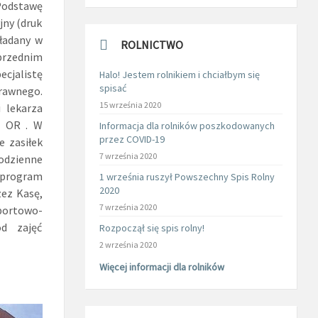
Podstawę
jny (druk
ładany w
ROLNICTWO
przednim
ecjalistę
Halo! Jestem rolnikiem i chciałbym się
spisać
rawnego.
15 września 2020
 lekarza
a OR . W
Informacja dla rolników poszkodowanych
przez COVID-19
e zasiłek
7 września 2020
łodzienne
y program
1 września ruszył Powszechny Spis Rolny
2020
zez Kasę,
7 września 2020
sportowo-
od zajęć
Rozpoczął się spis rolny!
2 września 2020
Więcej informacji dla rolników