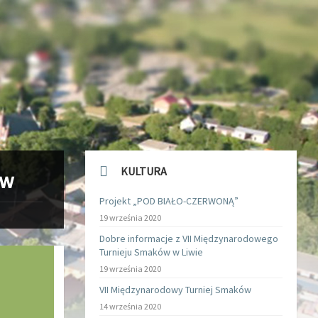
KULTURA
ów
Projekt „POD BIAŁO-CZERWONĄ”
19 września 2020
Dobre informacje z VII Międzynarodowego
Turnieju Smaków w Liwie
19 września 2020
VII Międzynarodowy Turniej Smaków
14 września 2020