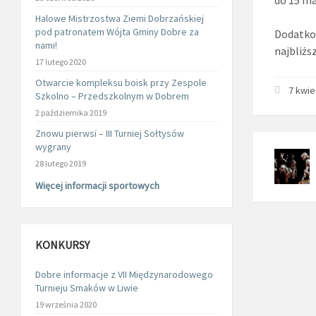
do 15 ma
Halowe Mistrzostwa Ziemi Dobrzańskiej
pod patronatem Wójta Gminy Dobre za
Dodatkow
nami!
najbliżs
17 lutego 2020
Otwarcie kompleksu boisk przy Zespole
7 kwie
Szkolno – Przedszkolnym w Dobrem
2 października 2019
Znowu pierwsi – III Turniej Sołtysów
wygrany
28 lutego 2019
Więcej informacji sportowych
KONKURSY
Dobre informacje z VII Międzynarodowego
Turnieju Smaków w Liwie
19 września 2020