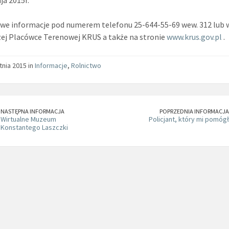
ja 2015r.
e informacje pod numerem telefonu 25-644-55-69 wew. 312 lub 
zej Placówce Terenowej KRUS a także na stronie
www.krus.gov.pl
.
tnia 2015 in
Informacje
,
Rolnictwo
NASTĘPNA INFORMACJA
POPRZEDNIA INFORMACJA
Wirtualne Muzeum
Policjant, który mi pomógł
Konstantego Laszczki