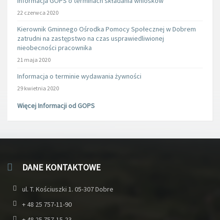
Informacja GOPS o terminach składania wniosków
22 czerwca 2020
Kierownik Gminnego Ośrodka Pomocy Społecznej w Dobrem
zatrudni na zastępstwo na czas usprawiedliwionej
nieobecności pracownika
21 maja 2020
Informacja o terminie wydawania żywności
29 kwietnia 2020
Więcej Informacji od GOPS
DANE KONTAKTOWE
ul. T. Kościuszki 1. 05-307 Dobre
+ 48 25 757-11-90
+ 48 25 757-15-23