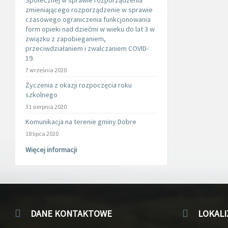
Społecznej w sprawie rozporządzenia
zmieniającego rozporządzenie w sprawie
czasowego ograniczenia funkcjonowania
form opieki nad dziećmi w wieku do lat 3 w
związku z zapobieganiem,
przeciwdziałaniem i zwalczaniem COVID-
19.
7 września 2020
Życzenia z okazji rozpoczęcia roku
szkolnego
31 sierpnia 2020
Komunikacja na terenie gminy Dobre
18 lipca 2020
Więcej informacji
DANE KONTAKTOWE
LOKALI