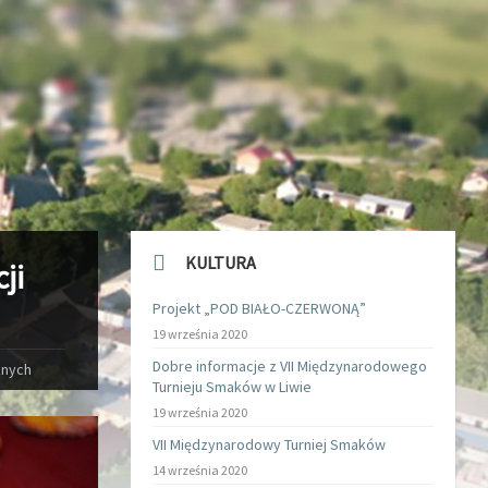
KULTURA
ji
Projekt „POD BIAŁO-CZERWONĄ”
19 września 2020
Dobre informacje z VII Międzynarodowego
znych
Turnieju Smaków w Liwie
19 września 2020
VII Międzynarodowy Turniej Smaków
14 września 2020